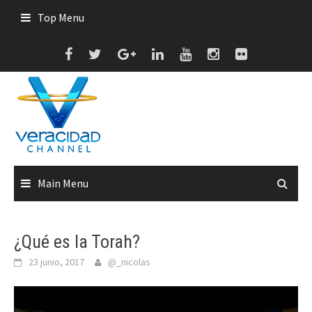
Skip
Top Menu
to
content
Main Menu
¿Qué es la Torah?
23 junio, 2017
@_nicolas