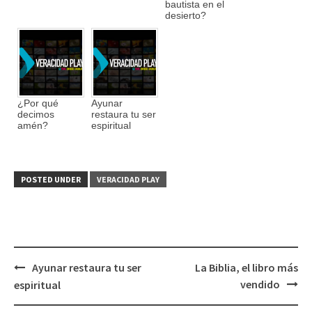
bautista en el
desierto?
¿Por qué
Ayunar
decimos
restaura tu ser
amén?
espiritual
POSTED UNDER
VERACIDAD PLAY
Ayunar restaura tu ser
La Biblia, el libro más
Post
vendido
espiritual
navigation