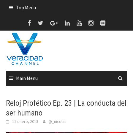
Skip
Top Menu
to
content
Main Menu
Reloj Profético Ep. 23 | La conducta del
ser humano
11 enero, 2018
@_nicolas