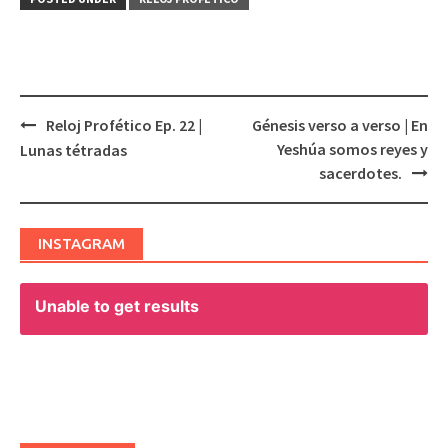
Reloj Profético Ep. 22 |
Génesis verso a verso | En
Post
Yeshúa somos reyes y
Lunas tétradas
navigation
sacerdotes.
INSTAGRAM
Unable to get results