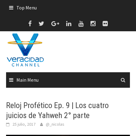
Skip
Top Menu
to
content
Main Menu
Reloj Profético Ep. 9 | Los cuatro
juicios de Yahweh 2° parte
25 julio, 2017
@_nicolas