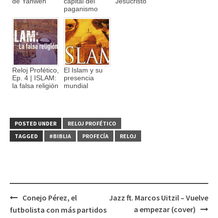
de Yahweh
capital del
Jesucristo
paganismo
Reloj Profético,
El Islam y su
Ep. 4 | ISLAM:
presencia
la falsa religión
mundial
POSTED UNDER
RELOJ PROFÉTICO
TAGGED
#BIBLIA
PROFECÍA
RELOJ
Conejo Pérez, el
Jazz ft. Marcos Uitzil – Vuelve
Post
a empezar (cover)
futbolista con más partidos
navigation