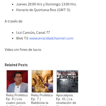
Jueves 20:00 Hrs y Domingo 13:00 Hrs.
Horario de Quintana Roo (GMT-5)
A través de:
Izzi Cancún, Canal 77
Web T.V.
www.veracidadchannel.com
Video sin fines de lucro.
Related Posts
Reloj Profético
Reloj Profético
Apocalipsis.
Ep. 8 | Los
Ep. 7 |
Ep. 01 | La
cuatro juicios
Babilonia la
revelación de