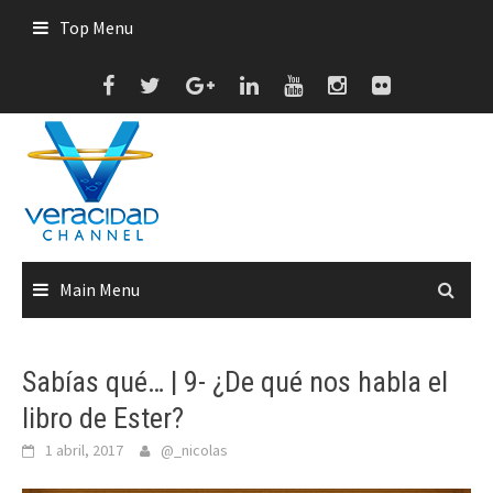
Skip
Top Menu
to
content
Main Menu
Sabías qué… | 9- ¿De qué nos habla el
libro de Ester?
1 abril, 2017
@_nicolas