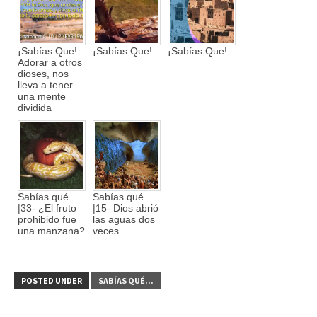
¡Sabías Que!
¡Sabías Que!
¡Sabías Que!
Adorar a otros
dioses, nos
lleva a tener
una mente
dividida
Sabías qué…
Sabías qué…
|33- ¿El fruto
|15- Dios abrió
prohibido fue
las aguas dos
una manzana?
veces.
POSTED UNDER
SABÍAS QUÉ...