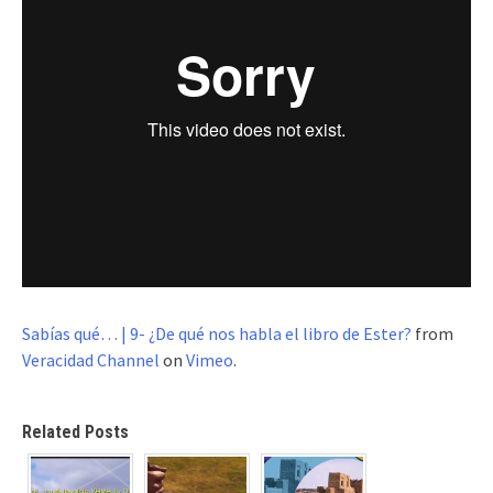
Sabías qué… | 9- ¿De qué nos habla el libro de Ester?
from
Veracidad Channel
on
Vimeo
.
Related Posts