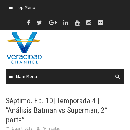
Skip
Top Menu
to
content
Main Menu
Séptimo. Ep. 10| Temporada 4 |
“Análisis Batman vs Superman, 2°
parte”.
1 abril, 2017
@_nicolas