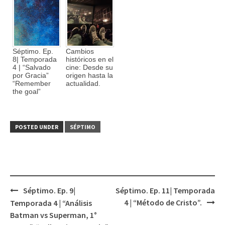
Séptimo. Ep.
Cambios
8| Temporada
históricos en el
4 | “Salvado
cine: Desde su
por Gracia”
origen hasta la
“Remember
actualidad.
the goal”
POSTED UNDER
SÉPTIMO
Séptimo. Ep. 9|
Séptimo. Ep. 11| Temporada
Post
4 | “Método de Cristo”.
Temporada 4 | “Análisis
navigation
Batman vs Superman, 1°