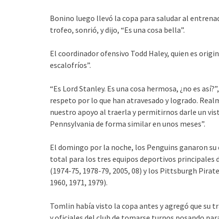
Bonino luego llevó la copa para saludar al entrenad
trofeo, sonrió, y dijo, “Es una cosa bella”.
El coordinador ofensivo Todd Haley, quien es origin
escalofríos”.
“Es Lord Stanley. Es una cosa hermosa, ¿no es así?
respeto por lo que han atravesado y logrado. Rea
nuestro apoyo al traerla y permitirnos darle un vi
Pennsylvania de forma similar en unos meses”.
El domingo por la noche, los Penguins ganaron su 
total para los tres equipos deportivos principales
(1974-75, 1978-79, 2005, 08) y los Pittsburgh Pirat
1960, 1971, 1979).
Tomlin había visto la copa antes y agregó que su tr
y oficiales del club de tomarse turnos posando para