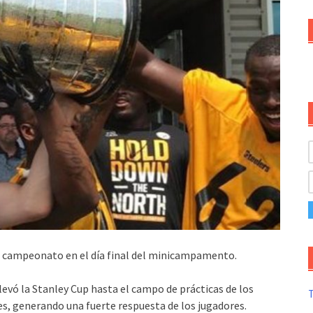
de campeonato en el día final del minicampamento.
levó la Stanley Cup hasta el campo de prácticas de los
T
ves, generando una fuerte respuesta de los jugadores.