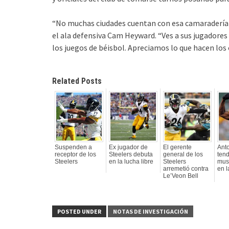
“No muchas ciudades cuentan con esa camaradería o 
el ala defensiva Cam Heyward. “Ves a sus jugadores
los juegos de béisbol. Apreciamos lo que hacen los 
Related Posts
Suspenden a
Ex jugador de
El gerente
Ant
receptor de los
Steelers debuta
general de los
tend
Steelers
en la lucha libre
Steelers
musc
arremetió contra
en l
Le’Veon Bell
POSTED UNDER
NOTAS DE INVESTIGACIÓN