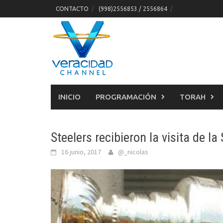
Skip
CONTACTO
(998)2556853 / 2556864
to
content
INICIO
PROGRAMACIÓN
TORAH
Steelers recibieron la visita de 
16 junio, 2017
@_nicolas