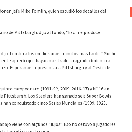
or en jefe Mike Tomlin, quien estudió los detalles del
ario de Pittsburgh, dijo al fondo, “Eso me produce
”, dijo Tomlin a los medios unos minutos más tarde. “Mucho
lmente aprecio que hayan mostrado su agradecimiento a
stazo. Esperamos representar a Pittsburgh y al Oeste de
quinto campeonato (1991-92, 2009, 2016-17) y N° 16 en
 de Pittsburgh. Los Steelers han ganado seis Super Bowls
es han conquistado cinco Series Mundiales (1909, 1925,
abajo viene con algunos “lujos”. Eso no detuvo a jugadores
 fotografías con la copa.