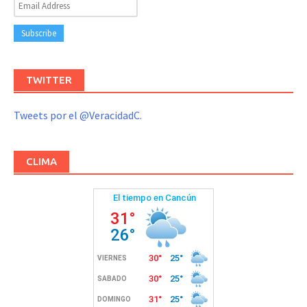
TWITTER
Tweets por el @VeracidadC.
CLIMA