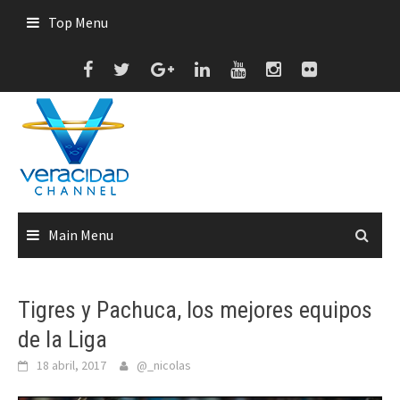
Skip
Top Menu
to
content
Main Menu
Tigres y Pachuca, los mejores equipos
de la Liga
18 abril, 2017
@_nicolas