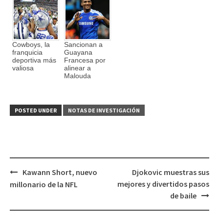
Cowboys, la
Sancionan a
franquicia
Guayana
deportiva más
Francesa por
valiosa
alinear a
Malouda
POSTED UNDER
NOTAS DE INVESTIGACIÓN
Kawann Short, nuevo
Djokovic muestras sus
Post
mejores y divertidos pasos
millonario de la NFL
navigation
de baile