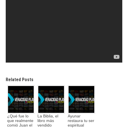
Related Posts
¿Qué fue lo
La Biblia, el
Ayunar
que realmente
libro más
restaura tu ser
comió Juan el
vendido
espiritual