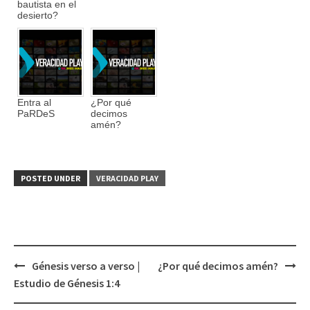
bautista en el
desierto?
Entra al
¿Por qué
PaRDeS
decimos
amén?
POSTED UNDER
VERACIDAD PLAY
Génesis verso a verso |
¿Por qué decimos amén?
Post
Estudio de Génesis 1:4
navigation