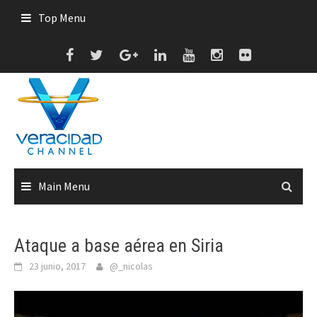
Skip
Top Menu
to
content
Main Menu
Ataque a base aérea en Siria
23 junio, 2017
@_nicolas