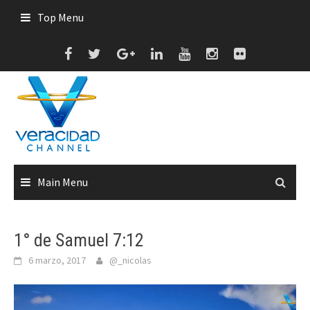
Skip
Top Menu
to
content
Main Menu
1° de Samuel 7:12
6 marzo, 2017
@_nicolas