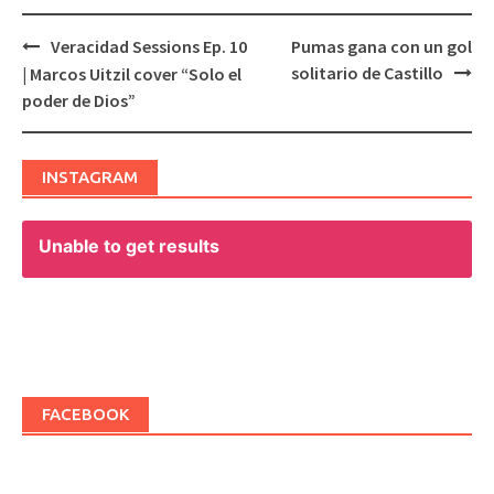
Veracidad Sessions Ep. 10
Pumas gana con un gol
Post
solitario de Castillo
| Marcos Uitzil cover “Solo el
navigation
poder de Dios”
INSTAGRAM
Unable to get results
FACEBOOK