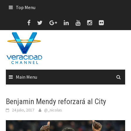
Skip
Top Menu
to
content
Main Menu
Benjamin Mendy reforzará al City
24 julio, 2017
@_nicolas