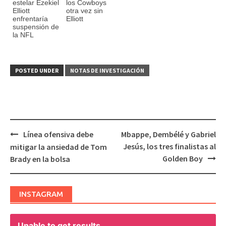
estelar Ezekiel
los Cowboys
Elliott
otra vez sin
enfrentaría
Elliott
suspensión de
la NFL
POSTED UNDER
NOTAS DE INVESTIGACIÓN
Línea ofensiva debe
Mbappe, Dembélé y Gabriel
Post
Jesús, los tres finalistas al
mitigar la ansiedad de Tom
navigation
Golden Boy
Brady en la bolsa
INSTAGRAM
Unable to get results