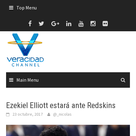
Skip
Top Menu
to
content
Main Menu
Ezekiel Elliott estará ante Redskins
23 octubre, 2017
@_nicolas