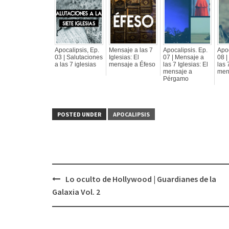
Apocalipsis, Ep.
Mensaje a las 7
Apocalipsis. Ep.
Apoc
03 | Salutaciones
Iglesias: El
07 | Mensaje a
08 |
a las 7 iglesias
mensaje a Éfeso
las 7 Iglesias: El
las 
mensaje a
mens
Pérgamo
POSTED UNDER
APOCALIPSIS
Lo oculto de Hollywood | Guardianes de la
Post
Galaxia Vol. 2
navigation