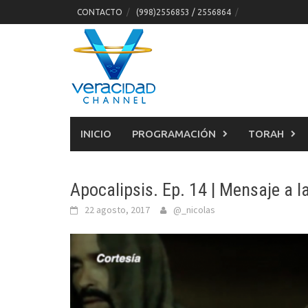
Skip
CONTACTO
(998)2556853 / 2556864
to
content
INICIO
PROGRAMACIÓN
TORAH
Apocalipsis. Ep. 14 | Mensaje a la
22 agosto, 2017
@_nicolas