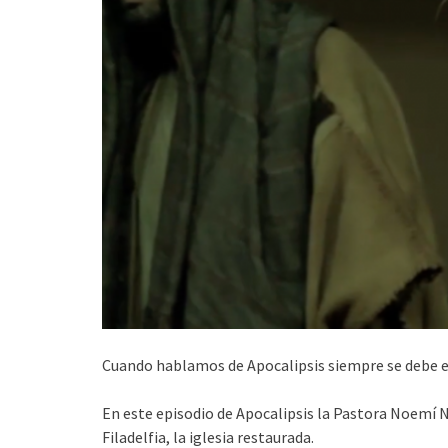
Cuando hablamos de Apocalipsis siempre se debe en
En este episodio de Apocalipsis la Pastora Noemí N
Filadelfia, la iglesia restaurada.