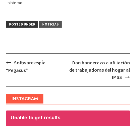
sistema
POSTED UNDER
NOTICIAS
Software espía
Dan banderazo a afiliación
Post
de trabajadoras del hogar al
“Pegasus”
navigation
IMSS
INSTAGRAM
Unable to get results