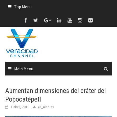
Skip
Top Menu
to
content
Main Menu
Aumentan dimensiones del cráter del
Popocatépetl
1 abril, 2019
@_nicolas