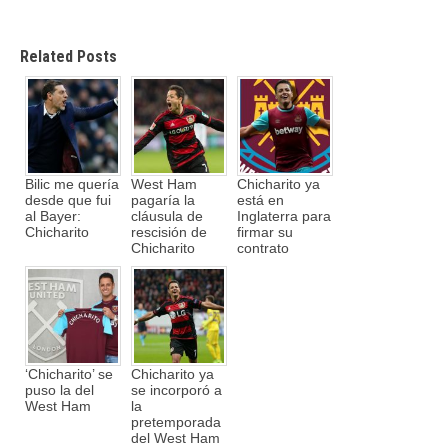
Related Posts
Bilic me quería
West Ham
Chicharito ya
desde que fui
pagaría la
está en
al Bayer:
cláusula de
Inglaterra para
Chicharito
rescisión de
firmar su
Chicharito
contrato
‘Chicharito’ se
Chicharito ya
puso la del
se incorporó a
West Ham
la
pretemporada
del West Ham