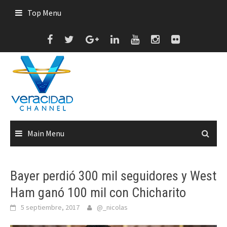
Skip
Top Menu
to
content
Main Menu
Bayer perdió 300 mil seguidores y West
Ham ganó 100 mil con Chicharito
5 septiembre, 2017
@_nicolas