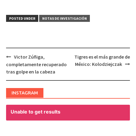
POSTED UNDER
NOTAS DE INVESTIGACIÓN
Victor Zúñiga,
Tigres es el más grande de
Post
México: Kolodziejczak
completamente recuperado
navigation
tras golpe en la cabeza
INSTAGRAM
Unable to get results