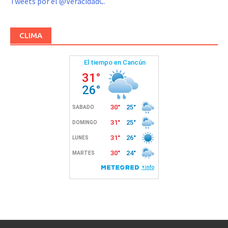
Tweets por el @VeracidadC.
CLIMA