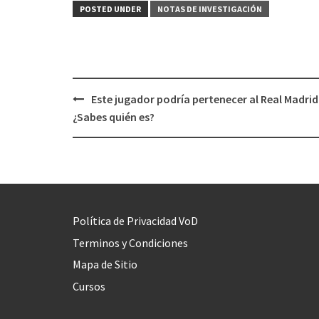
POSTED UNDER
NOTAS DE INVESTIGACIÓN
Este jugador podría pertenecer al Real Madrid
Post
¿Sabes quién es?
navigation
Política de Privacidad VoD
Terminos y Condiciones
Mapa de Sitio
Cursos