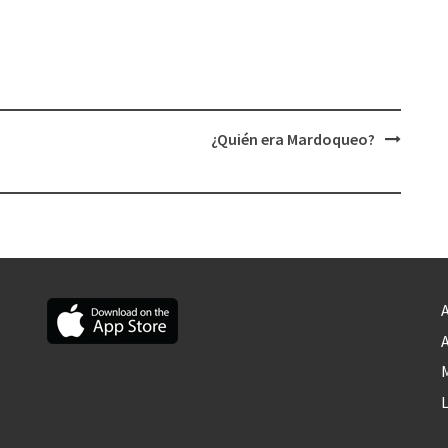
¿Quién era Mardoqueo?
A
A
M