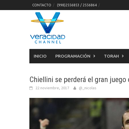
Skip
CONTACTO
(998)2556853 / 2556864
to
content
INICIO
PROGRAMACIÓN
TORAH
Chiellini se perderá el gran jueg
22 noviembre, 2017
@_nicolas