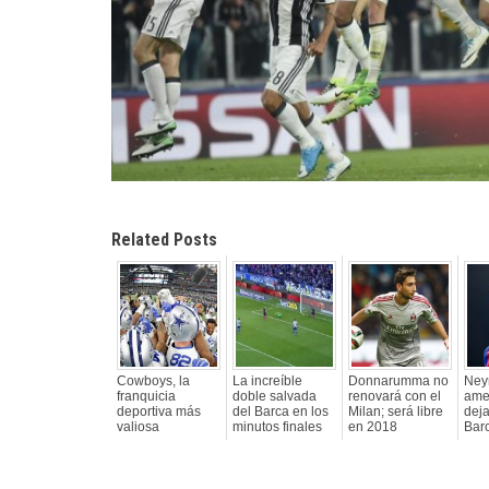
Related Posts
Cowboys, la
La increíble
Donnarumma no
Ney
franquicia
doble salvada
renovará con el
ame
deportiva más
del Barca en los
Milan; será libre
deja
valiosa
minutos finales
en 2018
Bar