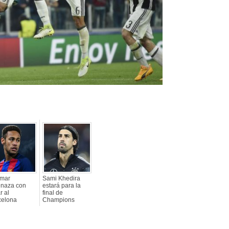
mar
Sami Khedira
naza con
estará para la
r al
final de
celona
Champions