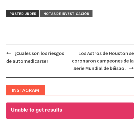
POSTED UNDER
NOTAS DE INVESTIGACIÓN
¿Cuales son los riesgos
Los Astros de Houston se
Post
coronaron campeones de la
de automedicarse?
navigation
Serie Mundial de béisbol
INSTAGRAM
Unable to get results