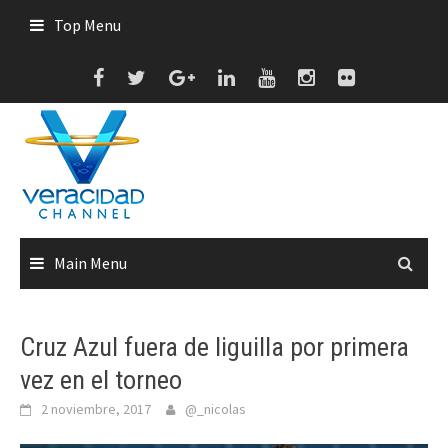
Skip
Top Menu
to
content
Main Menu
Cruz Azul fuera de liguilla por primera
vez en el torneo
2 noviembre, 2017
@_nicolas