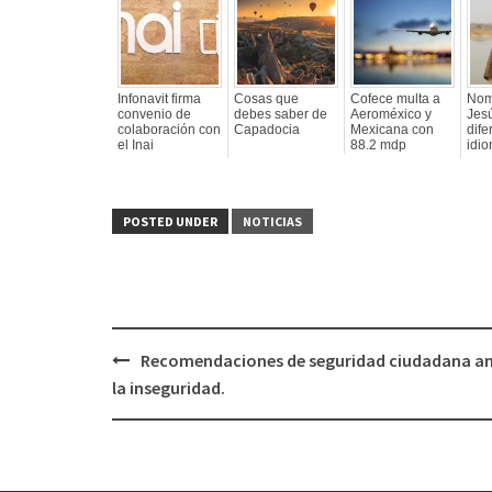
Infonavit firma
Cosas que
Cofece multa a
Nom
convenio de
debes saber de
Aeroméxico y
Jes
colaboración con
Capadocia
Mexicana con
dife
el Inai
88.2 mdp
idi
POSTED UNDER
NOTICIAS
Recomendaciones de seguridad ciudadana a
Post
la inseguridad.
navigation