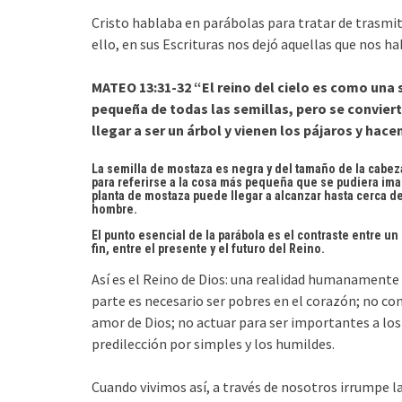
Cristo hablaba en parábolas para tratar de trasmit
ello, en sus Escrituras nos dejó aquellas que nos h
MATEO 13:31-32 “El reino del cielo es como un
pequeña de todas las semillas, pero se conviert
llegar a ser un árbol y vienen los pájaros y hace
La semilla de mostaza es negra y del tamaño de la cabez
para referirse a la cosa más pequeña que se pudiera imag
planta de mostaza puede llegar a alcanzar hasta cerca d
hombre.
El punto esencial de la parábola es el contraste entre u
fin, entre el presente y el futuro del Reino.
Así es el Reino de Dios: una realidad humanamente
parte es necesario ser pobres en el corazón; no con
amor de Dios; no actuar para ser importantes a los 
predilección por simples y los humildes.
Cuando vivimos así, a través de nosotros irrumpe l