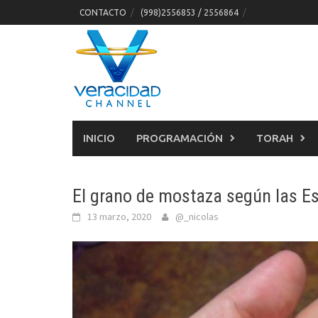
Skip
CONTACTO
(998)2556853 / 2556864
to
content
INICIO
PROGRAMACIÓN
TORAH
El grano de mostaza según las Es
13 marzo, 2020
@_nicolas