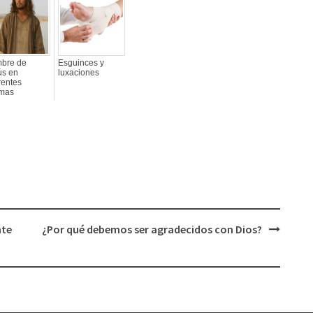
bre de
Esguinces y
ús en
luxaciones
rentes
omas
nte
¿Por qué debemos ser agradecidos con Dios?