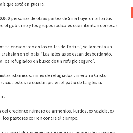
aís que está en guerra.
0.000 personas de otras partes de Siria huyeron a Tartus
e el gobierno y los grupos radicales que intentan derrocar
os se encuentran en las calles de Tartus”, se lamenta un
 trabajan en el país. “Las iglesias se están desbordando,
a los refugiados en busca de un refugio seguro”.
stas islámicos, miles de refugiados vinieron a Cristo.
icios estos se quedan pie en el patio de la iglesia.
dos
as del creciente número de armenios, kurdos, ex yazidis, ex
, los pastores corren contra el tiempo.
vos convertidos pueden regresar a sus lugares de origen en