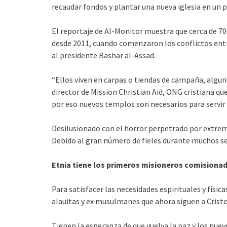
recaudar fondos y plantar una nueva iglesia en un p
El reportaje de Al-Monitor muestra que cerca de 70
desde 2011, cuando comenzaron los conflictos entr
al presidente Bashar al-Assad.
“Ellos viven en carpas o tiendas de campaña, algun
director de Mission Christian Aid, ONG cristiana que
por eso nuevos templos son necesarios para servir 
Desilusionado con el horror perpetrado por extremi
Debido al gran número de fieles durante muchos serv
Etnia tiene los primeros misioneros comisiona
Para satisfacer las necesidades espirituales y físic
alauitas y ex musulmanes que ahora siguen a Cristo
Tienen la esperanza de que vuelva la paz y los nue