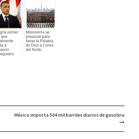
gría primer
Misioneros se
s que
preparan para
ialmente
llevar la Palabra
da a
de Dios a Corea
tianos
del Norte.
seguidos
México importa 504 mil barriles diarios de gasolina