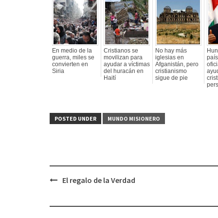
En medio de la
Cristianos se
No hay más
Hun
guerra, miles se
movilizan para
iglesias en
paí
convierten en
ayudar a víctimas
Afganistán, pero
ofic
Siria
del huracán en
cristianismo
ayu
Haití
sigue de pie
cris
per
POSTED UNDER
MUNDO MISIONERO
El regalo de la Verdad
Post
navigation