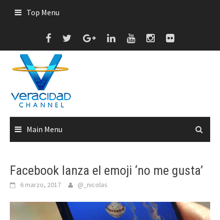
Skip
Top Menu
to
content
Main Menu
Facebook lanza el emoji ‘no me gusta’
6 marzo, 2017
@_nicolas