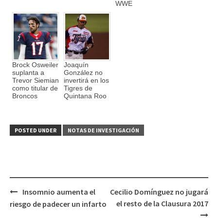
WWE
Brock Osweiler
Joaquín
suplanta a
González no
Trevor Siemian
invertirá en los
como titular de
Tigres de
Broncos
Quintana Roo
POSTED UNDER
NOTAS DE INVESTIGACIÓN
Insomnio aumenta el
Cecilio Domínguez no jugará
Post
el resto de la Clausura 2017
riesgo de padecer un infarto
navigation