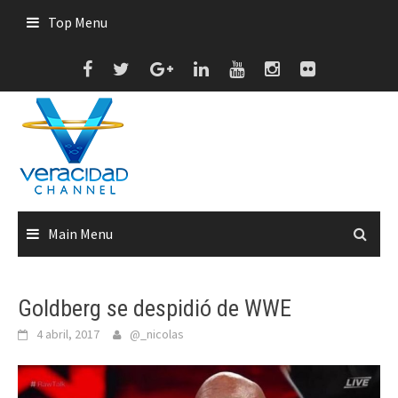
Skip
Top Menu
to
content
Main Menu
Goldberg se despidió de WWE
4 abril, 2017
@_nicolas