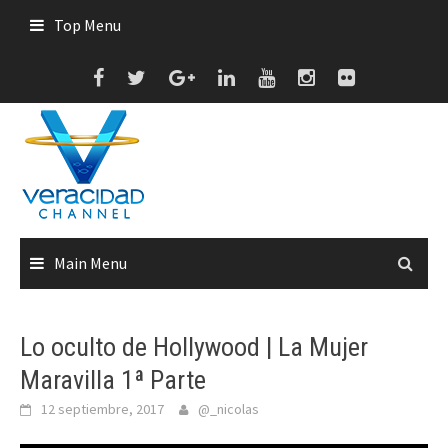
Skip
Top Menu
to
content
Main Menu
Lo oculto de Hollywood | La Mujer
Maravilla 1ª Parte
12 septiembre, 2017
@_nicolas