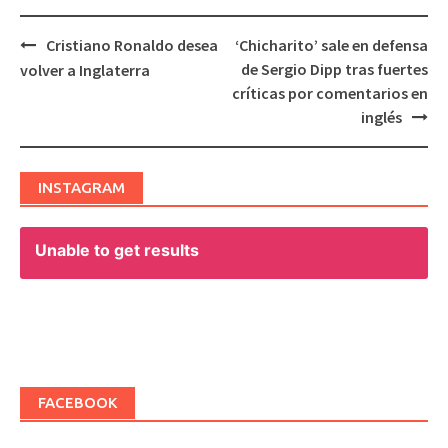
Cristiano Ronaldo desea
‘Chicharito’ sale en defensa
Post
de Sergio Dipp tras fuertes
volver a Inglaterra
navigation
críticas por comentarios en
inglés
INSTAGRAM
Unable to get results
FACEBOOK