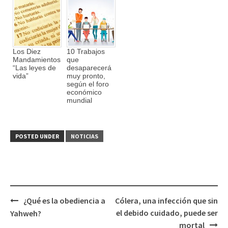
Los Diez
10 Trabajos
Mandamientos
que
“Las leyes de
desaparecerá
vida”
muy pronto,
según el foro
económico
mundial
POSTED UNDER
NOTICIAS
¿Qué es la obediencia a
Cólera, una infección que sin
Post
el debido cuidado, puede ser
Yahweh?
navigation
mortal