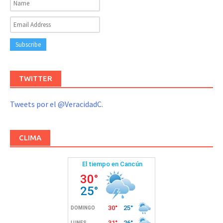
TWITTER
Tweets por el @VeracidadC.
CLIMA