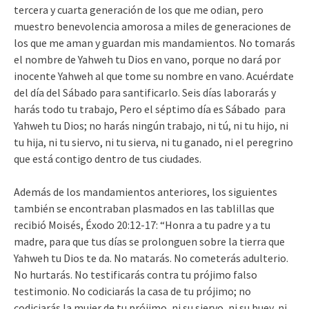
tercera y cuarta generación de los que me odian, pero
muestro benevolencia amorosa a miles de generaciones de
los que me aman y guardan mis mandamientos. No tomarás
el nombre de Yahweh tu Dios en vano, porque no dará por
inocente Yahweh al que tome su nombre en vano. Acuérdate
del día del Sábado para santificarlo. Seis días laborarás y
harás todo tu trabajo, Pero el séptimo día es Sábado para
Yahweh tu Dios; no harás ningún trabajo, ni tú, ni tu hijo, ni
tu hija, ni tu siervo, ni tu sierva, ni tu ganado, ni el peregrino
que está contigo dentro de tus ciudades.
Además de los mandamientos anteriores, los siguientes
también se encontraban plasmados en las tablillas que
recibió Moisés, Éxodo 20:12-17: “Honra a tu padre y a tu
madre, para que tus días se prolonguen sobre la tierra que
Yahweh tu Dios te da. No matarás. No cometerás adulterio.
No hurtarás. No testificarás contra tu prójimo falso
testimonio. No codiciarás la casa de tu prójimo; no
codiciarás la mujer de tu prójimo, ni su siervo, ni su buey, ni