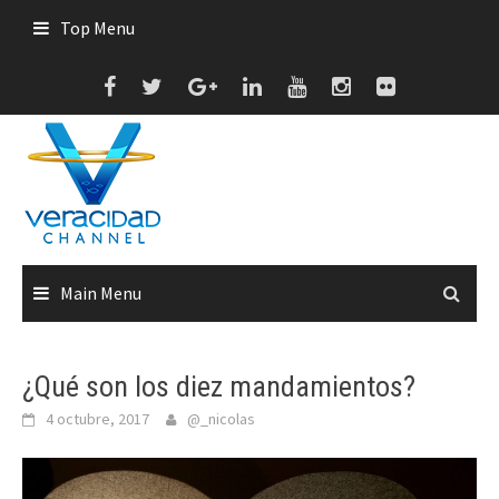
Skip
Top Menu
to
content
Main Menu
¿Qué son los diez mandamientos?
4 octubre, 2017
@_nicolas