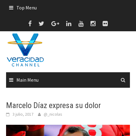
Skip
Top Menu
to
content
Main Menu
Marcelo Díaz expresa su dolor
3 julio, 2017
@_nicolas