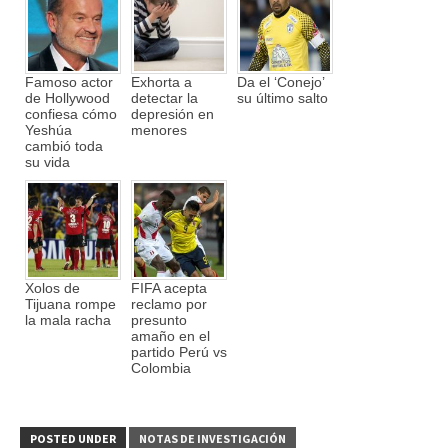
Famoso actor
Exhorta a
Da el ‘Conejo’
de Hollywood
detectar la
su último salto
confiesa cómo
depresión en
Yeshúa
menores
cambió toda
su vida
Xolos de
FIFA acepta
Tijuana rompe
reclamo por
la mala racha
presunto
amaño en el
partido Perú vs
Colombia
POSTED UNDER
NOTAS DE INVESTIGACIÓN