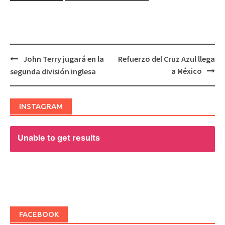
John Terry jugará en la
Refuerzo del Cruz Azul llega
Post
a México
segunda división inglesa
navigation
INSTAGRAM
Unable to get results
FACEBOOK