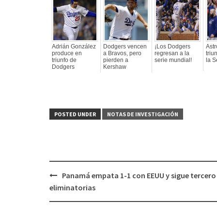
Adrián González
Dodgers vencen
¡Los Dodgers
Astr
produce en
a Bravos, pero
regresan a la
triu
triunfo de
pierden a
serie mundial!
la S
Dodgers
Kershaw
POSTED UNDER
NOTAS DE INVESTIGACIÓN
Panamá empata 1-1 con EEUU y sigue tercero
Post
eliminatorias
navigation