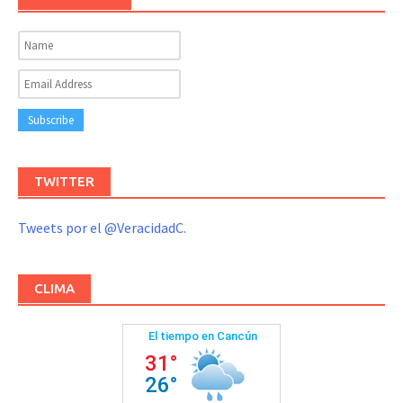
TWITTER
Tweets por el @VeracidadC.
CLIMA