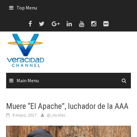
Skip
Top Menu
to
content
Main Menu
Muere “El Apache”, luchador de la AAA
8 mayo, 2017
@_nicolas