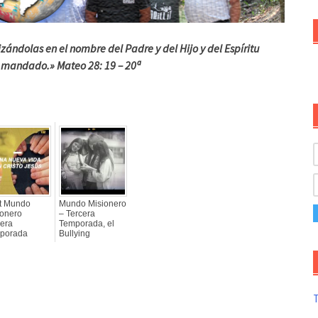
izándolas en el nombre del Padre y del Hijo y del Espíritu
e mandado.» Mateo 28: 19 – 20ª
t Mundo
Mundo Misionero
ionero
– Tercera
cera
Temporada, el
porada
Bullying
T