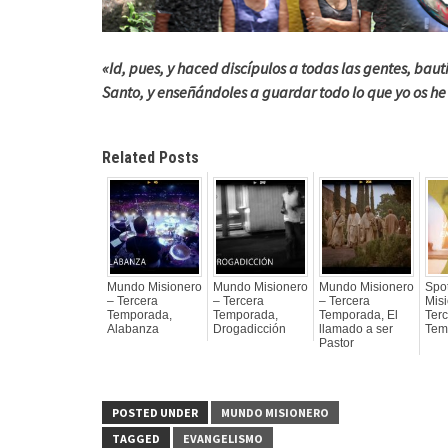
«Id, pues, y haced discípulos a todas las gentes, baut
Santo, y enseñándoles a guardar todo lo que yo os h
Related Posts
Mundo Misionero
Mundo Misionero
Mundo Misionero
Spo
– Tercera
– Tercera
– Tercera
Mis
Temporada,
Temporada,
Temporada, El
Ter
Alabanza
Drogadicción
llamado a ser
Tem
Pastor
POSTED UNDER
MUNDO MISIONERO
TAGGED
EVANGELISMO