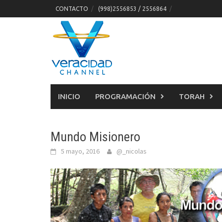
Skip
CONTACTO
(998)2556853 / 2556864
to
content
INICIO
PROGRAMACIÓN
TORAH
Mundo Misionero
5 mayo, 2016
@_nicolas