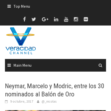
Skip
Top Menu
to
content
Main Menu
Neymar, Marcelo y Modric, entre los 30
nominados al Balón de Oro
9 octubre, 2017
@_nicolas