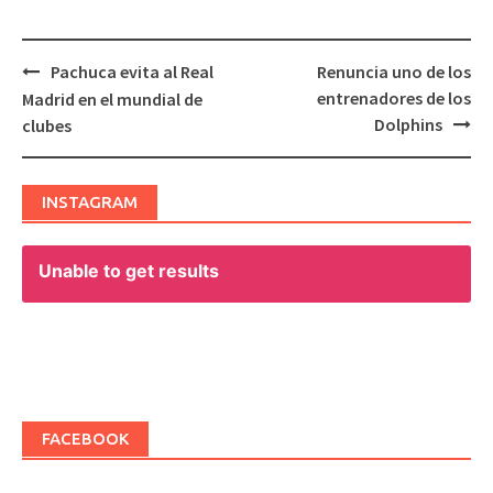
Pachuca evita al Real
Renuncia uno de los
Post
entrenadores de los
Madrid en el mundial de
navigation
Dolphins
clubes
INSTAGRAM
Unable to get results
FACEBOOK