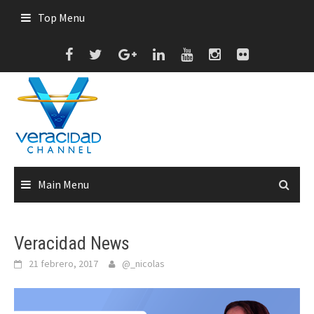
Skip
Top Menu
to
content
Main Menu
Veracidad News
21 febrero, 2017
@_nicolas