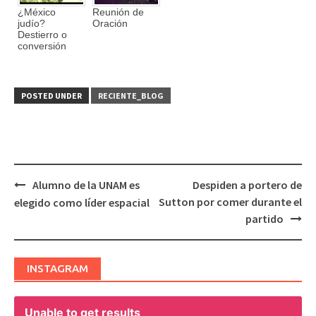
¿México
Reunión de
judío?
Oración
Destierro o
conversión
POSTED UNDER
RECIENTE_BLOG
Alumno de la UNAM es
Despiden a portero de
Post
Sutton por comer durante el
elegido como líder espacial
navigation
partido
INSTAGRAM
Unable to get results