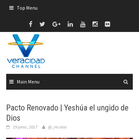
Skip
Top Menu
to
content
Main Menu
Pacto Renovado | Yeshúa el ungido de
Dios
29 junio, 2017
@_nicolas