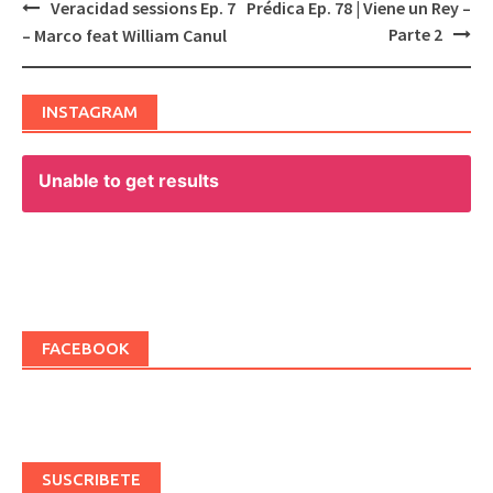
Veracidad sessions Ep. 7
Prédica Ep. 78 | Viene un Rey –
Post
Parte 2
– Marco feat William Canul
navigation
INSTAGRAM
Unable to get results
FACEBOOK
SUSCRIBETE