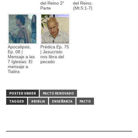
del Reino 2°
del Reino.
Parte
(Mt.5:1-7)
Apocalipsis.
Prédica Ep. 75
Ep. 08 |
| Jesucristo
Mensaje a las
nos libra del
7 Iglesias: El
pecado
mensaje a
Tiatira
POSTED UNDER
PACTO RENOVADO
TAGGED
#BIBLIA
ENSEÑANZA
PACTO