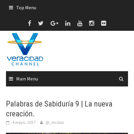
Skip
Top Menu
to
content
Main Menu
Palabras de Sabiduría 9 | La nueva
creación.
4 mayo, 2017
@_nicolas