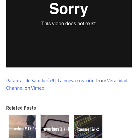
Palabras de Sabiduría 9 | La nueva creación
from
Veracidad
Channel
on
Vimeo
.
Related Posts