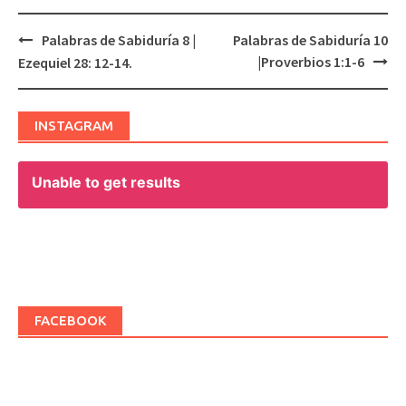
Palabras de Sabiduría 8 |
Palabras de Sabiduría 10
Post
|Proverbios 1:1-6
Ezequiel 28: 12-14.
navigation
INSTAGRAM
Unable to get results
FACEBOOK