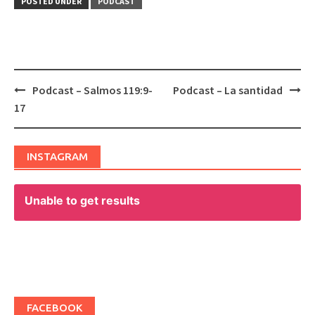
POSTED UNDER
PODCAST
Podcast – Salmos 119:9-
Podcast – La santidad
Post
17
navigation
INSTAGRAM
Unable to get results
FACEBOOK