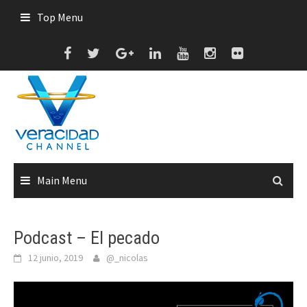
Skip
Top Menu
to
content
Main Menu
Podcast – El pecado
12 junio, 2019
@_nicolas