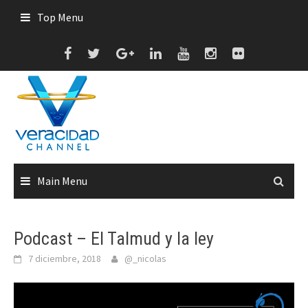
Skip
Top Menu
to
content
Main Menu
Podcast – El Talmud y la ley
7 diciembre, 2018
@_nicolas