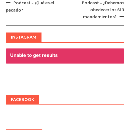
Podcast – ¿Qué es el
Podcast – ¿Debemos
Post
obedecer los 613
pecado?
navigation
mandamientos?
INSTAGRAM
Unable to get results
FACEBOOK