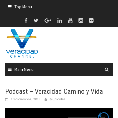
Skip
Top Menu
to
content
Main Menu
Podcast – Veracidad Camino y Vida
10 diciembre, 2018
@_nicolas