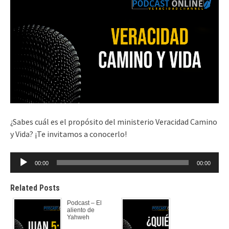
¿Sabes cuál es el propósito del ministerio Veracidad Camino
y Vida? ¡Te invitamos a conocerlo!
Reproductor
00:00
00:00
de
audio
Related Posts
Podcast – El
aliento de
Yahweh