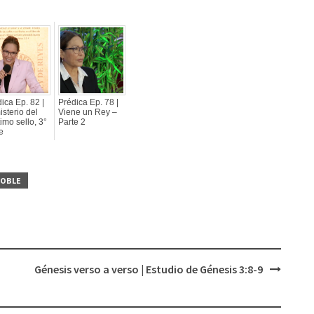
ica Ep. 82 |
Prédica Ep. 78 |
isterio del
Viene un Rey –
imo sello, 3°
Parte 2
e
NOBLE
Génesis verso a verso | Estudio de Génesis 3:8-9