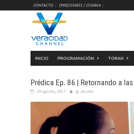
Skip
CONTACTO
(998)2556853 / 2556864
to
content
INICIO
PROGRAMACIÓN
TORAH
Prédica Ep. 86 | Retornando a las
29 agosto, 2017
@_nicolas