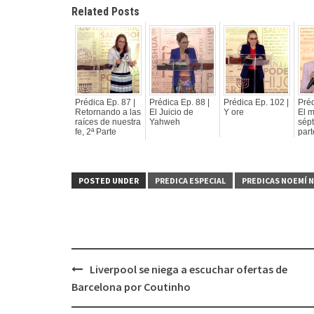
Related Posts
Prédica Ep. 87 |
Prédica Ep. 88 |
Prédica Ep. 102 |
Préd
Retornando a las
El Juicio de
Y ore
El m
raíces de nuestra
Yahweh
sépt
fe, 2ª Parte
part
POSTED UNDER
PREDICA ESPECIAL
PREDICAS NOEMÍ 
Liverpool se niega a escuchar ofertas de
Post
Barcelona por Coutinho
navigation