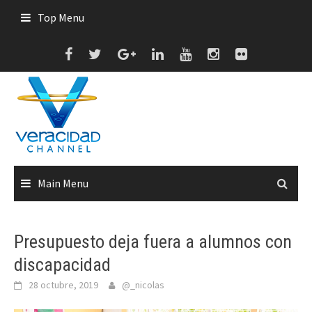
Skip
Top Menu
to
content
Main Menu
Presupuesto deja fuera a alumnos con
discapacidad
28 octubre, 2019
@_nicolas