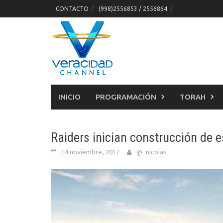
Skip
CONTACTO
(998)2556853 / 2556864
to
content
INICIO
PROGRAMACIÓN
TORAH
Raiders inician construcción de 
14 noviembre, 2017
@_nicolas