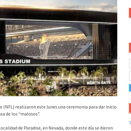
o (NFL) realizaron este lunes una ceremonia para dar inicio
asa de los “malosos”.
T
 localidad de Paradise, en Nevada, donde este día se dieron