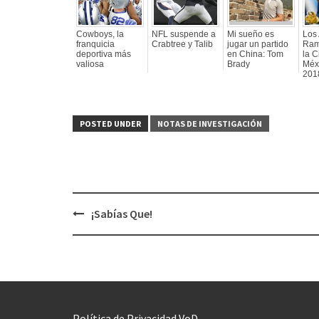
Cowboys, la
NFL suspende a
Mi sueño es
Los
franquicia
Crabtree y Talib
jugar un partido
Ram
deportiva más
en China: Tom
la 
valiosa
Brady
Méxi
201
POSTED UNDER
NOTAS DE INVESTIGACIÓN
¡Sabías Que!
Post
navigation
Política de Privacidad VoD