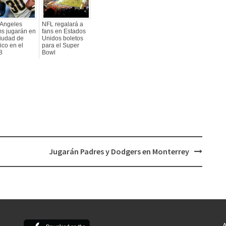
 Angeles
NFL regalará a
s jugarán en
fans en Estados
Ciudad de
Unidos boletos
co en el
para el Super
8
Bowl
Jugarán Padres y Dodgers en Monterrey
A