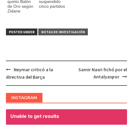
quinto Balón
suspendido
de Oro según
cinco partidos
Zidane
POSTED UNDER
NOTAS DE INVESTIGACIÓN
Neymar criticó a la
Samir Nasri fichó por el
Post
Antalyaspor
directiva del Barça
navigation
INSTAGRAM
Unable to get results