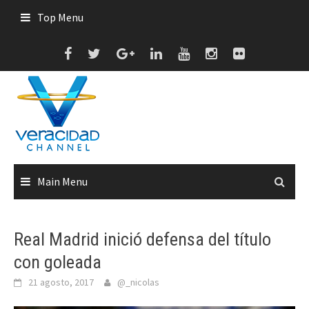
Skip
Top Menu
to
content
Main Menu
Real Madrid inició defensa del título
con goleada
21 agosto, 2017
@_nicolas