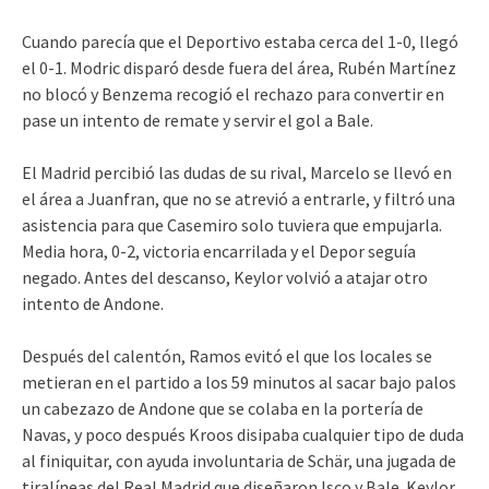
Cuando parecía que el Deportivo estaba cerca del 1-0, llegó
el 0-1. Modric disparó desde fuera del área, Rubén Martínez
no blocó y Benzema recogió el rechazo para convertir en
pase un intento de remate y servir el gol a Bale.
El Madrid percibió las dudas de su rival, Marcelo se llevó en
el área a Juanfran, que no se atrevió a entrarle, y filtró una
asistencia para que Casemiro solo tuviera que empujarla.
Media hora, 0-2, victoria encarrilada y el Depor seguía
negado. Antes del descanso, Keylor volvió a atajar otro
intento de Andone.
Después del calentón, Ramos evitó el que los locales se
metieran en el partido a los 59 minutos al sacar bajo palos
un cabezazo de Andone que se colaba en la portería de
Navas, y poco después Kroos disipaba cualquier tipo de duda
al finiquitar, con ayuda involuntaria de Schär, una jugada de
tiralíneas del Real Madrid que diseñaron Isco y Bale. Keylor