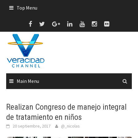
Skip
Top Menu
to
content
Main Menu
Realizan Congreso de manejo integral
de tratamiento en niños
20 septiembre, 2017
@_nicolas