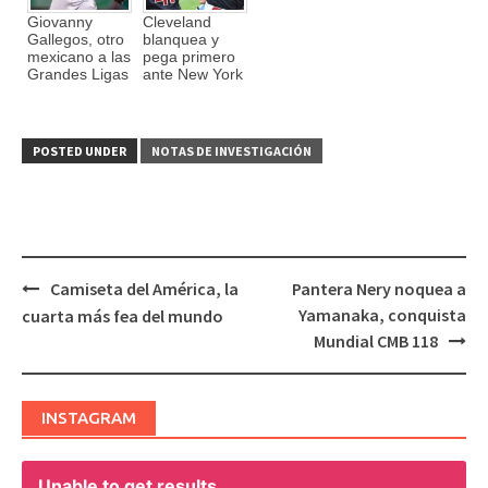
Giovanny
Cleveland
Gallegos, otro
blanquea y
mexicano a las
pega primero
Grandes Ligas
ante New York
POSTED UNDER
NOTAS DE INVESTIGACIÓN
Camiseta del América, la
Pantera Nery noquea a
Post
Yamanaka, conquista
cuarta más fea del mundo
navigation
Mundial CMB 118
INSTAGRAM
Unable to get results