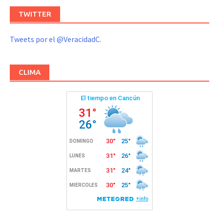
TWITTER
Tweets por el @VeracidadC.
CLIMA