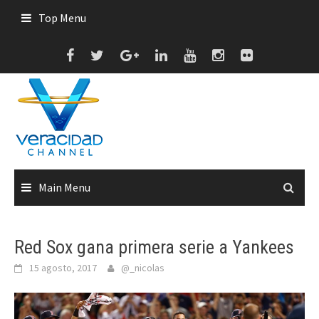
Skip
Top Menu
to
content
Main Menu
Red Sox gana primera serie a Yankees
15 agosto, 2017
@_nicolas