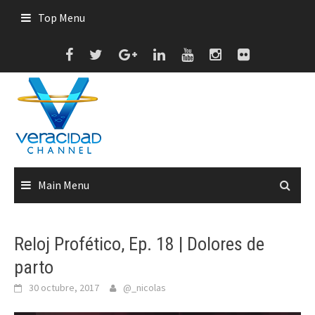
Skip
Top Menu
to
content
Main Menu
Reloj Profético, Ep. 18 | Dolores de
parto
30 octubre, 2017
@_nicolas