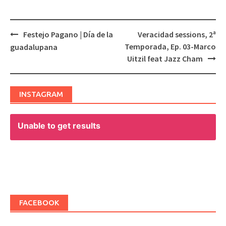
Festejo Pagano | Día de la
Veracidad sessions, 2ª
Post
Temporada, Ep. 03-Marco
guadalupana
navigation
Uitzil feat Jazz Cham
INSTAGRAM
Unable to get results
FACEBOOK