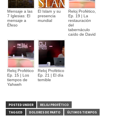
Mensaje a las
El Islam y su
Reloj Profético,
7 Iglesias: El
presencia
Ep. 19 | La
mensaje a
mundial
restauración
Éfeso
del
tabernáculo
caído de David
Reloj Profético
Reloj Profético
Ep. 15 | Los
Ep. 21 | El día
tiempos de
temible
Yahweh
POSTED UNDER
RELOJ PROFÉTICO
TAGGED
DOLORES DE PARTO
ÚLTIMOS TIEMPOS