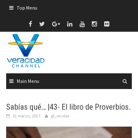
Skip
Top Menu
to
content
Main Menu
Sabías qué… |43- El libro de Proverbios.
31 marzo, 2017
@_nicolas