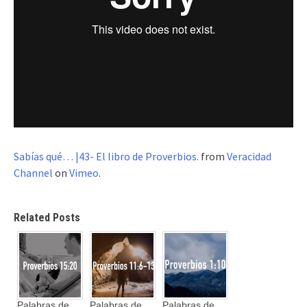
Sabías qué… |43- El libro de Proverbios.
from
Veracidad
Channel
on
Vimeo
.
Related Posts
Palabras de
Palabras de
Palabras de