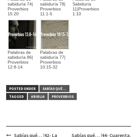
sabiduría 74|
sabiduría 78|
Sabiduría
Proverbios
Proverbios
11|Proverbios
15:20
11:1-5
1:10
Palabras de
Palabras de
sabiduría 86|
sabiduría 77|
Proverbios
Proverbios
12:8-14
10:15-32
POSTED UNDER
SABÍAS QUÉ...
TAGGED
#BIBLIA
PROVERBIOS
Sabías qué… |42- La
Sabías qué… |44- Cuarenta.