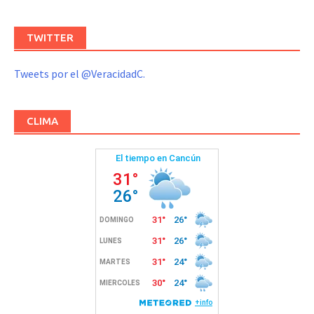
TWITTER
Tweets por el @VeracidadC.
CLIMA