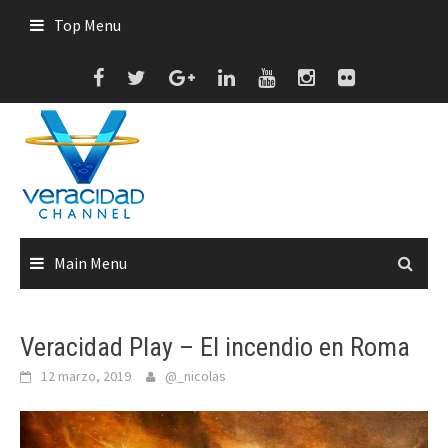
Skip
Top Menu
to
content
Main Menu
Veracidad Play – El incendio en Roma
12 marzo, 2019
@_nicolas