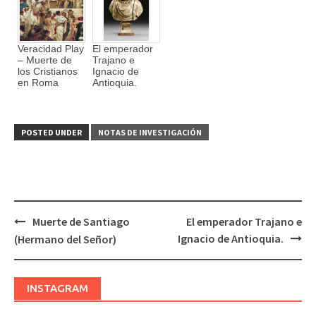
Veracidad Play
El emperador
– Muerte de
Trajano e
los Cristianos
Ignacio de
en Roma
Antioquia.
POSTED UNDER
NOTAS DE INVESTIGACIÓN
Muerte de Santiago
El emperador Trajano e
Post
Ignacio de Antioquia.
(Hermano del Señor)
navigation
INSTAGRAM