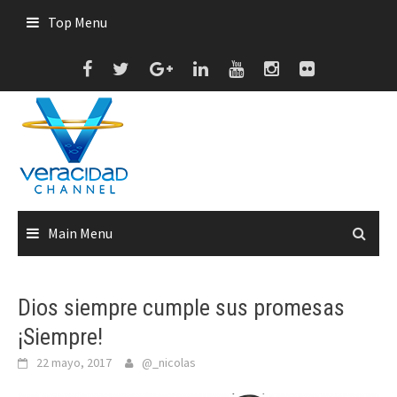
Skip
Top Menu
to
content
Main Menu
Dios siempre cumple sus promesas
¡Siempre!
22 mayo, 2017
@_nicolas