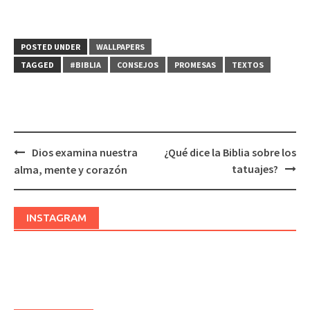
POSTED UNDER
WALLPAPERS
TAGGED
#BIBLIA
CONSEJOS
PROMESAS
TEXTOS
Dios examina nuestra
¿Qué dice la Biblia sobre los
Post
tatuajes?
alma, mente y corazón
navigation
INSTAGRAM