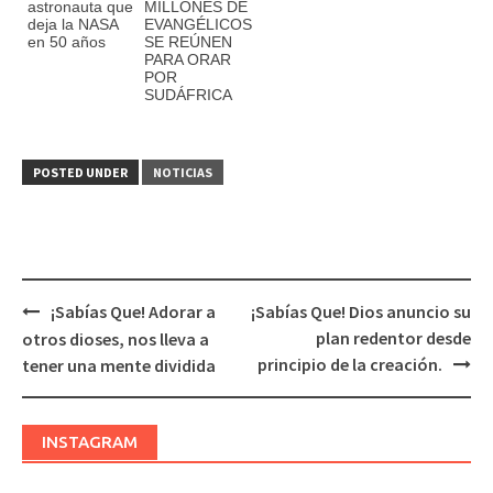
astronauta que
MILLONES DE
deja la NASA
EVANGÉLICOS
en 50 años
SE REÚNEN
PARA ORAR
POR
SUDÁFRICA
POSTED UNDER
NOTICIAS
¡Sabías Que! Adorar a
¡Sabías Que! Dios anuncio su
Post
plan redentor desde
otros dioses, nos lleva a
navigation
principio de la creación.
tener una mente dividida
INSTAGRAM