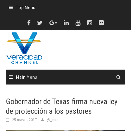
Skip
Top Menu
to
content
Main Menu
Gobernador de Texas firma nueva ley
de protección a los pastores
25 mayo, 2017
@_nicolas