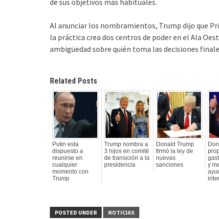
de sus objetivos más habituales.
Al anunciar los nombramientos, Trump dijo que Pri
la práctica crea dos centros de poder en el Ala Oest
ambigüedad sobre quién toma las decisiones finale
Related Posts
Putin esta
Trump nombra a
Donald Trump
Don
dispuesto a
3 hijos en comité
firmó la ley de
pro
reunirse en
de transición a la
nuevas
gas
cualquier
presidencia
sanciones
y m
momento con
ayu
Trump
inte
POSTED UNDER
NOTICIAS