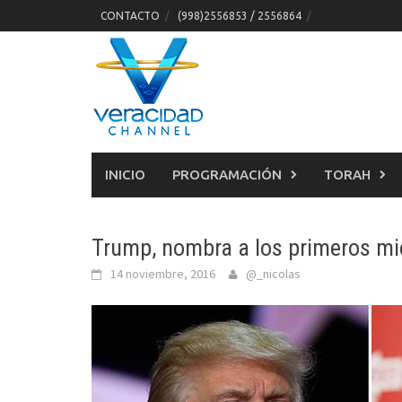
Skip
CONTACTO
(998)2556853 / 2556864
to
content
INICIO
PROGRAMACIÓN
TORAH
Trump, nombra a los primeros mi
14 noviembre, 2016
@_nicolas