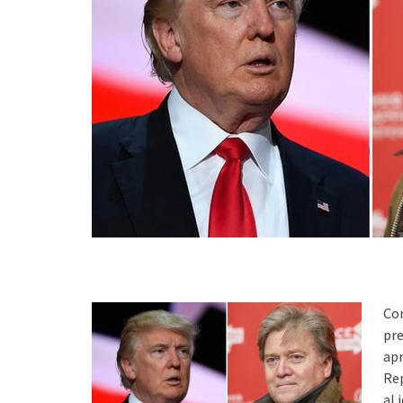
Co
pre
apr
Rep
al 