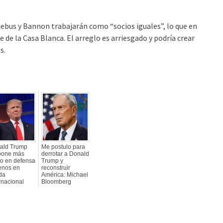
ebus y Bannon trabajarán como “socios iguales”, lo que en
e de la Casa Blanca. El arreglo es arriesgado y podría crear
s.
ald Trump
Me postulo para
pone más
derrotar a Donald
to en defensa
Trump y
enos en
reconstruir
da
América: Michael
rnacional
Bloomberg