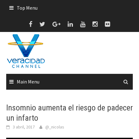
Skip
Top Menu
to
content
Main Menu
Insomnio aumenta el riesgo de padecer
un infarto
3 abril, 2017
@_nicolas