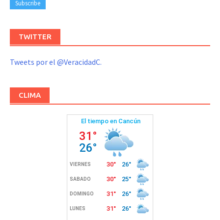
TWITTER
Tweets por el @VeracidadC.
CLIMA