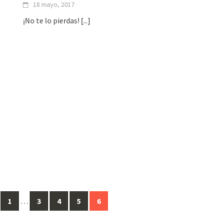
18 mayo, 2017
¡No te lo pierdas!
[...]
1
…
3
4
5
6