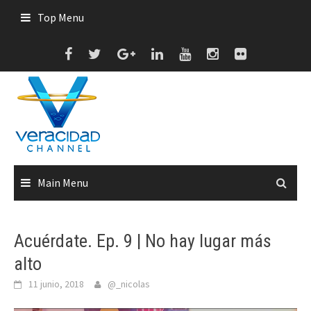
Skip
Top Menu
to
content
Main Menu
Acuérdate. Ep. 9 | No hay lugar más
alto
11 junio, 2018
@_nicolas