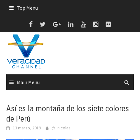
Skip
Top Menu
to
content
Main Menu
Así es la montaña de los siete colores
de Perú
13 marzo, 2019
@_nicolas