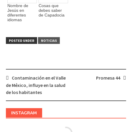
Nombre de
Cosas que
Jesús en
debes saber
diferentes
de Capadocia
idiomas
POSTED UNDER
NOTICIAS
Contaminación en el Valle
Promesa 44
Post
de México, influye en la salud
navigation
de los habitantes
INSTAGRAM